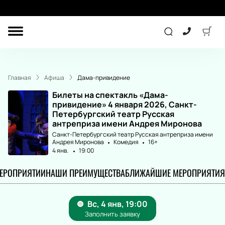
ДРУГОЕ
ТЕАТР
Главная
Афиша
Дама-привидение
ДЕТЯМ
Билеты на спектакль «Дама-
привидение» 4 января 2026, Санкт-
Петербургский театр Русская
антреприза имени Андрея Миронова
СПОРТ
КОНЦЕРТ
Санкт-Петербургский театр Русская антреприза имени
Андрея Миронова
Комедия
16+
4 янв.
19:00
МЕРОПРИЯТИИ
НАШИ ПРЕИМУЩЕСТВА
БЛИЖАЙШИЕ МЕРОПРИЯТИЯ
ПОДАРОЧНЫЕ
СЕРТИФИКАТЫ
Другое
Детям
Экскурсия