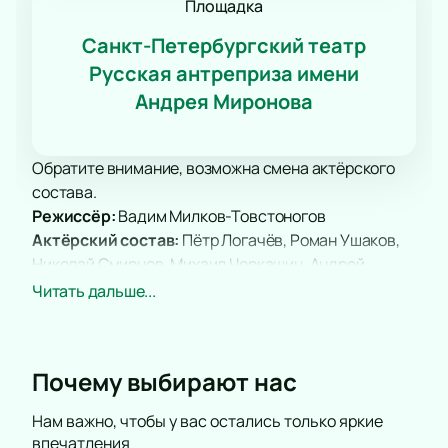
Площадка
Санкт-Петербургский театр
Русская антреприза имени
Андрея Миронова
Обратите внимание, возможна смена актёрского
состава.
Режиссёр:
Вадим Милков-Товстоногов
Актёрский состав:
Пётр Логачёв, Роман Ушаков,
Николай Смирнов, Михаил Черкашин, Андрей
Родимов, Вадим Франчук, Арсений Иванкович,
Читать дальше...
Елена Калинина, Кристина Кузьмина, Марианна
Семёнова, Елизавета Кафиева, Александра
Денисова, Ольга Феофанова, Светлана Карелина,
Почему выбирают нас
Дарья Ануфриева, Михаил Кашеутов, Михаил
Созонтов, Андрей Смирнов, Иван Каминский,
Нам важно, чтобы у вас остались только яркие
Александр Милевский, Дарья Соловьёва.
впечатления