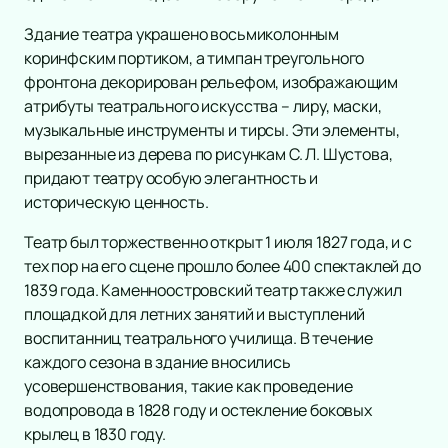
Здание театра украшено восьмиколонным
коринфским портиком, а тимпан треугольного
фронтона декорирован рельефом, изображающим
атрибуты театрального искусства – лиру, маски,
музыкальные инструменты и тирсы. Эти элементы,
вырезанные из дерева по рисункам С. Л. Шустова,
придают театру особую элегантность и
историческую ценность.
Театр был торжественно открыт 1 июля 1827 года, и с
тех пор на его сцене прошло более 400 спектаклей до
1839 года. Каменноостровский театр также служил
площадкой для летних занятий и выступлений
воспитанниц театрального училища. В течение
каждого сезона в здание вносились
усовершенствования, такие как проведение
водопровода в 1828 году и остекление боковых
крылец в 1830 году.