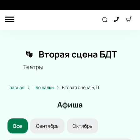
ДРУГОЕ
ТЕАТР
Вторая сцена БДТ
ДЕТЯМ
Театры
СПОРТ
КОНЦЕРТ
Главная
Площадки
Вторая сцена БДТ
Афиша
ПОДАРОЧНЫЕ
СЕРТИФИКАТЫ
Все
Сентябрь
Октябрь
Другое
Детям
Экскурсия