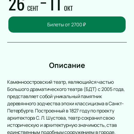
26
11
Инди
Рок-опера
СЕНТ
ОКТ
Танцевальное шоу
Мелодрама
Шансон
Экспериментальный театр
Билеты от
2700
₽
Новогодние концерты
Иммерсивный спектакль
Гала-концерт
Детектив
Литературные чтения
Ледовое шоу
Вечеринка
Описание
Метал
Инди-поп
Каменноостровский театр, являющийся частью
Авторская музыка
Большого драматического театра (БДТ) с 2005 года,
Новогоднее шоу
представляет собой уникальный памятник
Панк
деревянного зодчества эпохи классицизма в Санкт-
Романс
Петербурге. Построенный в 1827 году по проекту
Дискотека
архитектора С. Л. Шустова, театр сохранил свою
Шоу иллюзионистов
историческую и архитектурную значимость, став
единственным подобным сооружением в городе.