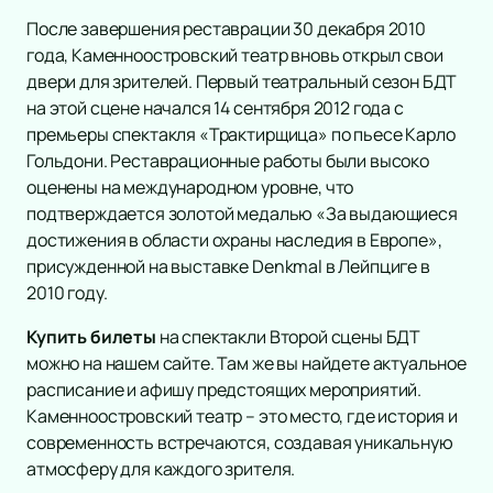
После завершения реставрации 30 декабря 2010
года, Каменноостровский театр вновь открыл свои
двери для зрителей. Первый театральный сезон БДТ
на этой сцене начался 14 сентября 2012 года с
премьеры спектакля «Трактирщица» по пьесе Карло
Гольдони. Реставрационные работы были высоко
оценены на международном уровне, что
подтверждается золотой медалью «За выдающиеся
достижения в области охраны наследия в Европе»,
присужденной на выставке Denkmal в Лейпциге в
2010 году.
Купить билеты
на спектакли Второй сцены БДТ
можно на нашем сайте. Там же вы найдете актуальное
расписание и афишу предстоящих мероприятий.
Каменноостровский театр – это место, где история и
современность встречаются, создавая уникальную
атмосферу для каждого зрителя.