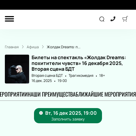
ДРУГОЕ
ТЕАТР
Главная
Афиша
Жолдак Dreams: п...
ДЕТЯМ
Билеты на спектакль «Жолдак Dreams:
похитители чувств» 16 декабря 2025,
Вторая сцена БДТ
Вторая сцена БДТ
Трагикомедия
18+
СПОРТ
КОНЦЕРТ
16 дек. 2025
19:00
МЕРОПРИЯТИИ
НАШИ ПРЕИМУЩЕСТВА
БЛИЖАЙШИЕ МЕРОПРИЯТИЯ
ПОДАРОЧНЫЕ
СЕРТИФИКАТЫ
Другое
Детям
Экскурсия