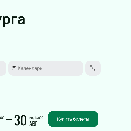
Юмористическое шоу
Ансамбль
урга
Электронная музыка
Шоу
Хор
Инструментальная музыка
Инди
Танцевальное шоу
Шансон
Новогодние концерты
Гала-концерт
Литературные чтения
Ледовое шоу
Вечеринка
Метал
30
Инди-поп
:00
вс, 14:00
Купить билеты
АВГ
Авторская музыка
Новогоднее шоу