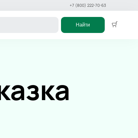
+7 (800) 222-70-63
Найти
Концерт
ктакль
Классика
ёлки
Поп
казка
еатр
Рок
Оркестр
 сказка
Эстрада
Stand Up
икл
Хип-хоп
сказка
Джаз и блюз
ст
Фестиваль
Рэп