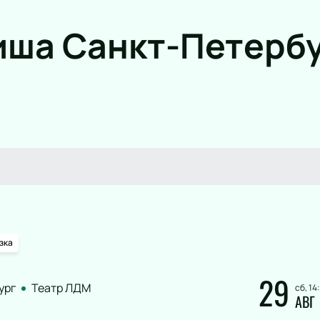
ша Санкт-Петерб
зка
29
ург
Театр ЛДМ
сб, 14
АВГ