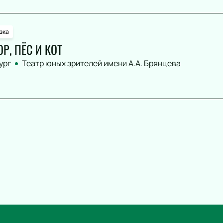
зка
Р, ПЁС И КОТ
ург
Театр юных зрителей имени А.А. Брянцева
Театр
Спорт
Комедия
Континентал
Лига
Драма
Российская 
Спектакль
Футбол
Балет
Хоккей
Пьеса
Кубок Росси
Опера
Фигурное ка
Музыкальный спектакль
Турнир имен
Мюзикл
Хоккей. Тов
Творческий вечер
Гран-при Ро
Моноспектакль
катанию