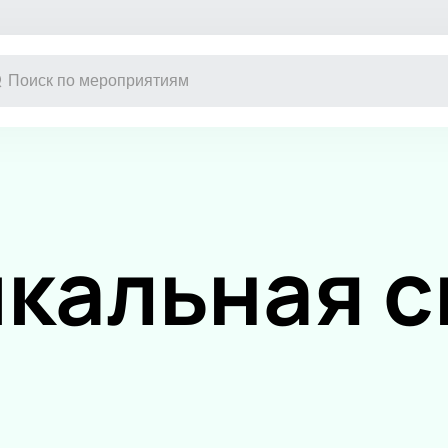
Другое
Детям
Экскурсия
Детский спе
Выставка
Новогодние 
кальная с
Сертификат
Кукольный т
Конкурс красоты
Сказка
Музыкальная
Цирк
Детский мюз
Новогодняя 
Детский кве