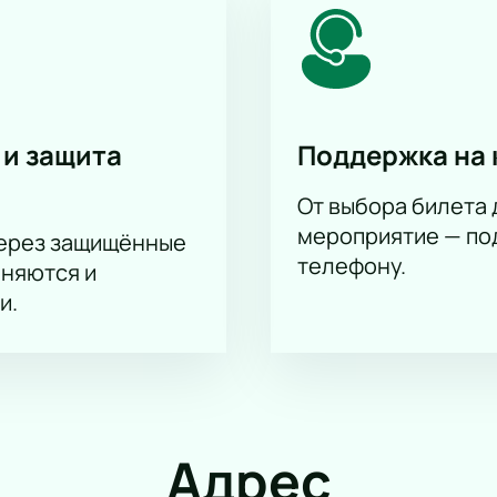
 и защита
Поддержка на 
От выбора билета 
мероприятие — под
через защищённые
телефону.
аняются и
и.
Адрес