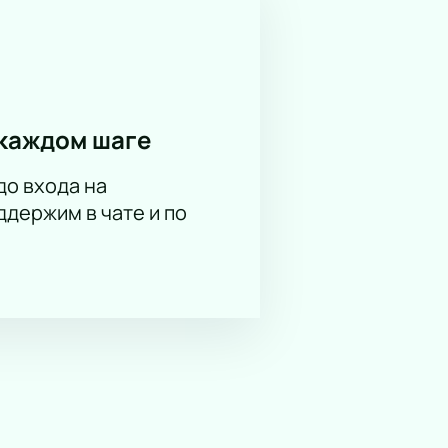
каждом шаге
до входа на
держим в чате и по