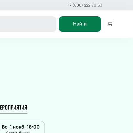
+7 (800) 222-70-63
Найти
Концерт
ктакль
Классика
ёлки
Поп
еатр
Рок
Оркестр
 сказка
Эстрада
Stand Up
икл
Хип-хоп
ЕРОПРИЯТИЯ
сказка
Джаз и блюз
ст
Фестиваль
Рэп