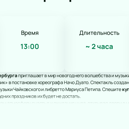
Трагикомедия
Оперетта
Танцевальный спектакль
Пластический спектакль
Трагедия
Время
Длительность
Рок-опера
13:00
~
2 часа
Мелодрама
Экспериментальный театр
Иммерсивный спектакль
Детектив
ербурга
приглашает в мир новогоднего волшебства и музыки
ик» в постановке хореографа Начо Дуато. Спектакль создан
музыки Чайковского и либретто Мариуса Петипа. Спешите
куп
одних праздников их будет не достать.
нам атмосферу счастья и ожидания чуда, открывая двери в 
число главных мероприятий зимних каникул, объединяя зри
ают чувство лёгкости и радости, напоминая нам о важности