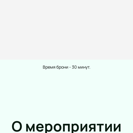
Театр
Спорт
Комедия
Континентал
Лига
Драма
Время брони - 30 минут.
Российская 
Спектакль
Футбол
Балет
Хоккей
Пьеса
Кубок Росси
Опера
Фигурное ка
Музыкальный спектакль
Турнир имен
Мюзикл
Хоккей. Тов
Творческий вечер
О мероприятии
Гран-при Ро
Моноспектакль
катанию