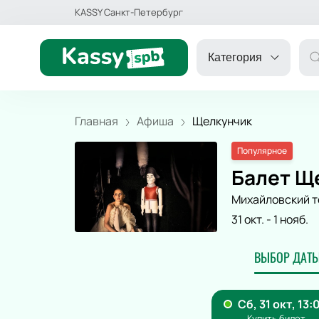
KASSY Санкт-Петербург
Категория
Главная
Афиша
Щелкунчик
Популярное
ДРУГОЕ
Балет Щ
Михайловский т
ТЕАТР
31 окт.
-
1 нояб.
ДЕТЯМ
ВЫБОР ДАТЫ
СПОРТ
КОНЦЕРТ