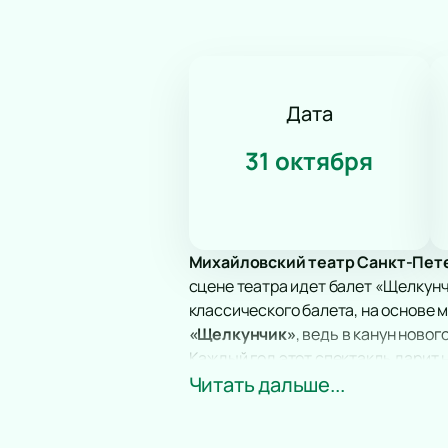
Дата
31 октября
Михайловский театр Санкт-Пет
сцене театра идет балет «Щелкунч
классического балета, на основе 
«Щелкунчик»
, ведь в канун новог
Каждый год этот спектакль дарит 
волшебства и красоты.
Читать дальше...
Балет «Щелкунчик» давно вошел в 
танец, каждый звук оркестра рожд