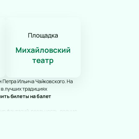
Площадка
Михайловский
театр
 Петра Ильича Чайковского. На
 в лучших традициях
ить билеты на балет
мир фантазий, реальность, полную
телей разных поколений. Каждый
 детства и простоты человеческих