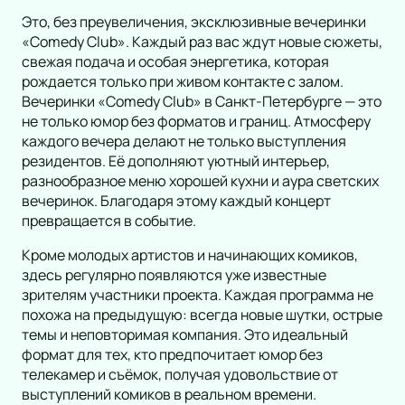
Инди
Рок-опера
Это, без преувеличения, эксклюзивные вечеринки
Танцевальное шоу
Мелодрама
«Comedy Club». Каждый раз вас ждут новые сюжеты,
свежая подача и особая энергетика, которая
Шансон
Экспериментальный театр
рождается только при живом контакте с залом.
Новогодние концерты
Иммерсивный спектакль
Вечеринки «Comedy Club» в Санкт-Петербурге — это
Гала-концерт
Детектив
не только юмор без форматов и границ. Атмосферу
Литературные чтения
каждого вечера делают не только выступления
Ледовое шоу
резидентов. Её дополняют уютный интерьер,
Вечеринка
разнообразное меню хорошей кухни и аура светских
вечеринок. Благодаря этому каждый концерт
Метал
превращается в событие.
Инди-поп
Авторская музыка
Кроме молодых артистов и начинающих комиков,
Новогоднее шоу
здесь регулярно появляются уже известные
зрителям участники проекта. Каждая программа не
Панк
похожа на предыдущую: всегда новые шутки, острые
Романс
темы и неповторимая компания. Это идеальный
Дискотека
формат для тех, кто предпочитает юмор без
Шоу иллюзионистов
телекамер и съёмок, получая удовольствие от
выступлений комиков в реальном времени.