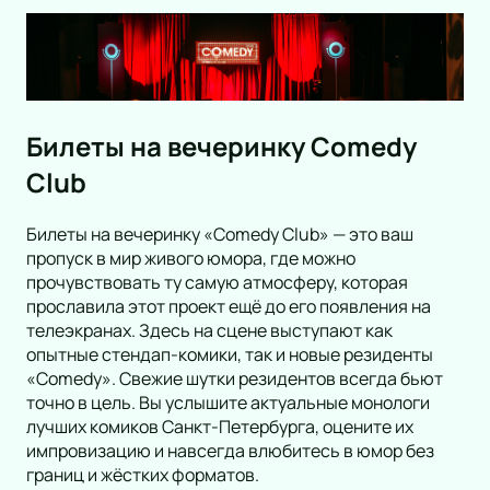
Концерт
Выставка
Детский спектакль
Сертификат
Театр
Новогодние ёлки
Классика
Конкурс красоты
Кукольный театр
Спорт
Поп
Комедия
Сказка
Рок
Дополнительно
Драма
Континентальная Хоккейная Лига
Музыкальная сказка
Оркестр
Билеты на вечеринку Comedy
Спектакль
Российская Премьер Лига
Афиша
Цирк
Эстрада
Балет
Футбол
Площадки
Club
Детский мюзикл
Stand Up
Пьеса
Хоккей
Новости
Новогодняя сказка
Хип-хоп
Опера
Кубок России
Популярное
Билеты на вечеринку «Comedy Club» — это ваш
6
Детский квест
Джаз и блюз
Музыкальный спектакль
Фигурное катание
пропуск в мир живого юмора, где можно
Спектакль Губернатор
Therr Maitz в Roof Place
Балет Щелкунчик
К
Подборки
11
Фестиваль
прочувствовать ту самую атмосферу, которая
Мюзикл
Турнир имени Пучкова
Подарочные сертификаты
Хоккей
Фигурное катание
Матчи КХЛ
Ко
прославила этот проект ещё до его появления на
Рэп
Творческий вечер
Хоккей. Товарищеский матч
телеэкранах. Здесь на сцене выступают как
Юмористическое шоу
Моноспектакль
Гран-при России по фигурному катанию
опытные стендап-комики, так и новые резиденты
Ансамбль
Трагикомедия
«Comedy». Свежие шутки резидентов всегда бьют
Электронная музыка
Оперетта
точно в цель. Вы услышите актуальные монологи
Шоу
Танцевальный спектакль
лучших комиков Санкт-Петербурга, оцените их
импровизацию и навсегда влюбитесь в юмор без
Хор
Пластический спектакль
границ и жёстких форматов.
Инструментальная музыка
Трагедия