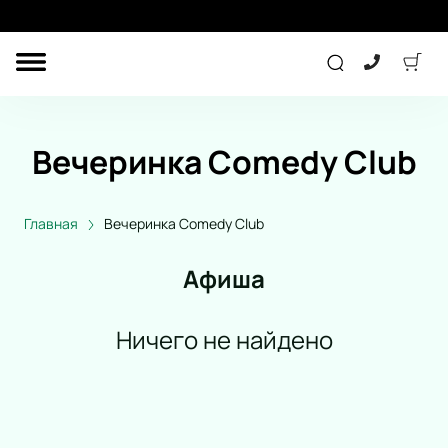
ДРУГОЕ
ТЕАТР
Вечеринка Comedy Club
ДЕТЯМ
Главная
Вечеринка Comedy Club
СПОРТ
КОНЦЕРТ
Афиша
Ничего не найдено
ПОДАРОЧНЫЕ
СЕРТИФИКАТЫ
Другое
Детям
Экскурсия