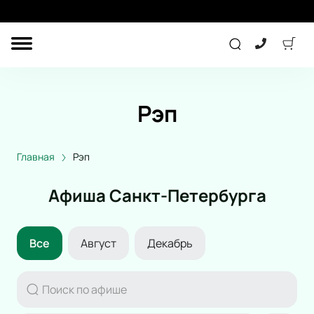
ДРУГОЕ
ТЕАТР
Рэп
ДЕТЯМ
Главная
Рэп
СПОРТ
КОНЦЕРТ
Афиша Санкт-Петербурга
Все
Август
Декабрь
ПОДАРОЧНЫЕ
СЕРТИФИКАТЫ
Другое
Детям
Экскурсия