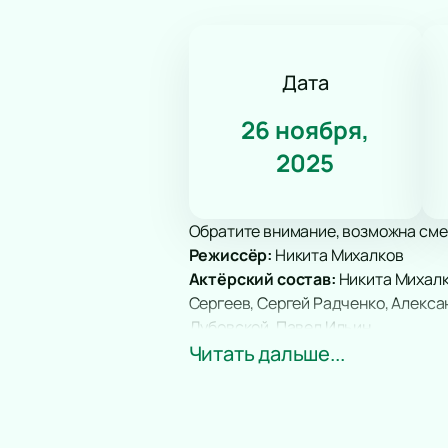
Дата
26 ноября,
2025
Обратите внимание, возможна сме
Режиссёр:
Никита Михалков
Актёрский состав:
Никита Михалк
Сергеев, Сергей Радченко, Алекса
Дубовской, Павел Ильин
Билеты на спектакль «12» 
Читать дальше...
Александринский театр представля
показывает размышления о человеч
современном контексте.