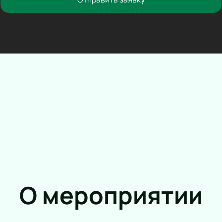
Трагикомедия
Оперетта
Танцевальный спектакль
Пластический спектакль
Трагедия
Рок-опера
Мелодрама
Экспериментальный театр
Иммерсивный спектакль
Детектив
О мероприятии