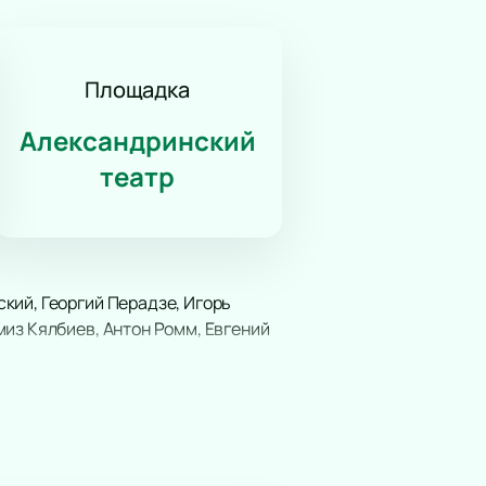
Площадка
Александринский
театр
кий, Георгий Перадзе, Игорь
из Кялбиев, Антон Ромм, Евгений
сторической сцене. Труппа
 Классика русской драмы звучит в