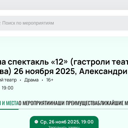
Другое
Детям
Экскурсия
Детский спе
а спектакль «12» (гастроли те
Выставка
Новогодние 
а) 26 ноября 2025, Александри
Сертификат
Кукольный т
Конкурс красоты
Сказка
й театр
Драма
16+
Музыкальная
19:00
Цирк
Детский мюз
 И МЕСТА
О МЕРОПРИЯТИИ
НАШИ ПРЕИМУЩЕСТВА
БЛИЖАЙШИЕ М
Новогодняя 
Детский кве