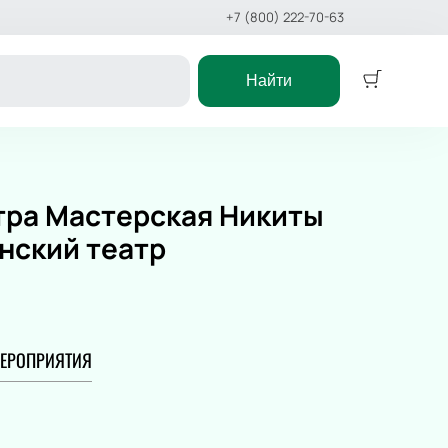
+7 (800) 222-70-63
Найти
Концерт
ктакль
Классика
атра Мастерская Никиты
ёлки
Поп
нский театр
еатр
Рок
Оркестр
 сказка
Эстрада
Stand Up
икл
Хип-хоп
ЕРОПРИЯТИЯ
сказка
Джаз и блюз
ст
Фестиваль
Рэп