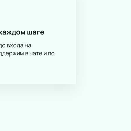
ашей группы и предложим
я заказа.
каждом шаге
до входа на
держим в чате и по