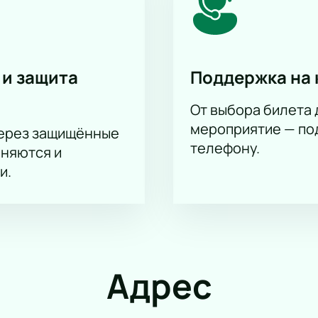
ное посещение спектакля. Мы поможем выбрать места для в
ания. Свяжитесь с нами для уточнения деталей и оформлени
 и защита
Поддержка на 
От выбора билета 
мероприятие — под
через защищённые
телефону.
аняются и
и.
Адрес