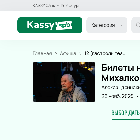
KASSY Санкт-Петербург
Категория
Главная
Афиша
12 (гастроли теа...
Билеты н
ДРУГОЕ
Михалков
Александрински
ТЕАТР
26 нояб. 2025
ДЕТЯМ
ВЫБОР ДАТЫ
СПОРТ
КОНЦЕРТ