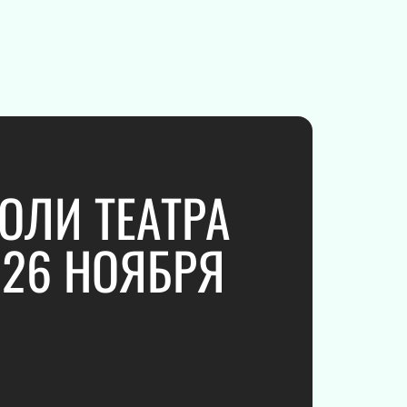
Юмористическое шоу
Ансамбль
Электронная музыка
Шоу
Хор
Инструментальная музыка
Инди
Танцевальное шоу
ОЛИ ТЕАТРА
Шансон
Новогодние концерты
 26 НОЯБРЯ
Гала-концерт
Литературные чтения
Ледовое шоу
Вечеринка
Метал
Инди-поп
Авторская музыка
Новогоднее шоу