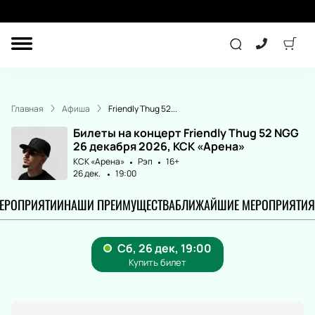
ДРУГОЕ
ТЕАТР
Главная
Афиша
Friendly Thug 52...
ДЕТЯМ
Билеты на концерт Friendly Thug 52 NGG
26 декабря 2026, КСК «Арена»
КСК «Арена»
Рэп
16+
26 дек.
19:00
СПОРТ
КОНЦЕРТ
МЕРОПРИЯТИИ
НАШИ ПРЕИМУЩЕСТВА
БЛИЖАЙШИЕ МЕРОПРИЯТИЯ
ПОДАРОЧНЫЕ
СЕРТИФИКАТЫ
Другое
Детям
Экскурсия