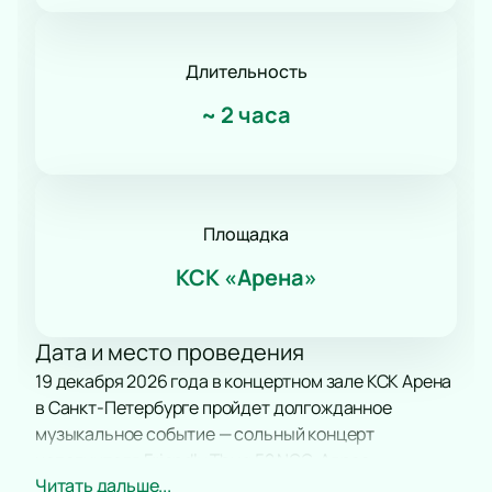
Длительность
~
2 часа
Площадка
КСК «Арена»
Дата и место проведения
19 декабря 2026 года в концертном зале КСК Арена
в Санкт-Петербурге пройдет долгожданное
музыкальное событие — сольный концерт
исполнителя Friendly Thug 52 NGG. Адрес:
Читать дальше...
Футбольная аллея, дом 8.