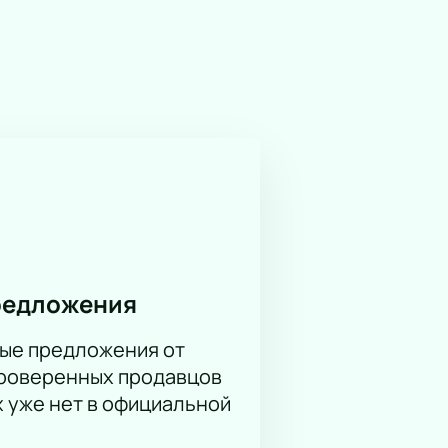
скренней подачей. Его
имые треки и представит свежие
обытие.
ивную схему — так вы найдете
ят на вопросы.
редложения
 сайт или свяжитесь с нами по
ые предложения от
проверенных продавцов
х уже нет в официальной