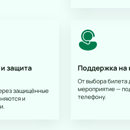
 и защита
Поддержка на 
От выбора билета 
мероприятие — под
через защищённые
телефону.
аняются и
и.