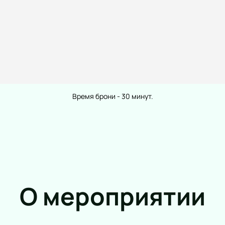
Театр
Спорт
Комедия
Континентал
Время брони - 30 минут.
Лига
Драма
Российская 
Спектакль
Футбол
Балет
Хоккей
Пьеса
Кубок Росси
Опера
Фигурное ка
Музыкальный спектакль
Хоккей. Тов
О мероприятии
Мюзикл
Гран-при Ро
Творческий вечер
катанию
Моноспектакль