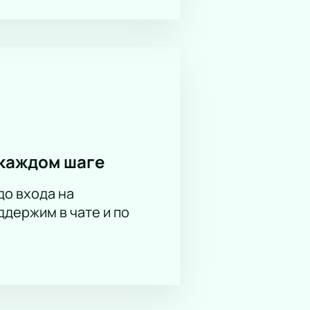
каждом шаге
до входа на
держим в чате и по