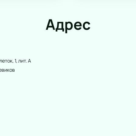
Адрес
ток, 1, лит. А
евиков