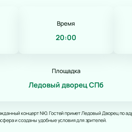
Трагикомедия
Оперетта
Танцевальный спектакль
Время
Пластический спектакль
Трагедия
20:00
Рок-опера
Мелодрама
Экспериментальный театр
Иммерсивный спектакль
Детектив
Площадка
Ледовый дворец СПб
жданный концерт NЮ. Гостей примет Ледовый Дворец по адрес
сфера и созданы удобные условия для зрителей.