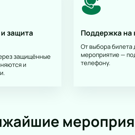
 и защита
Поддержка на 
От выбора билета 
мероприятие — под
через защищённые
телефону.
аняются и
и.
ижайшие мероприя