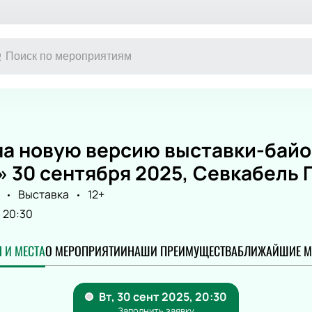
Другое
Детям
Экскурсия
Детский спе
на новую версию выставки-байо
Выставка
Новогодние 
 30 сентября 2025, Севкабель 
Сертификат
Кукольный т
Конкурс красоты
Сказка
Выставка
12+
Музыкальная
20:30
Цирк
Детский мюз
 И МЕСТА
О МЕРОПРИЯТИИ
НАШИ ПРЕИМУЩЕСТВА
БЛИЖАЙШИЕ М
Новогодняя 
Детский кве