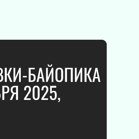
Юмористическое шоу
Ансамбль
Электронная музыка
Шоу
Хор
Инструментальная музыка
Инди
Танцевальное шоу
ВКИ-БАЙОПИКА
Шансон
Новогодние концерты
РЯ 2025,
Гала-концерт
Литературные чтения
Ледовое шоу
Вечеринка
Метал
Инди-поп
Авторская музыка
Новогоднее шоу