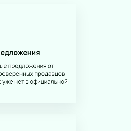
ть очередей и заранее
ля себя новые грани творчества
абудьте
купить билеты
на нашем
редложения
ые предложения от
проверенных продавцов
х уже нет в официальной