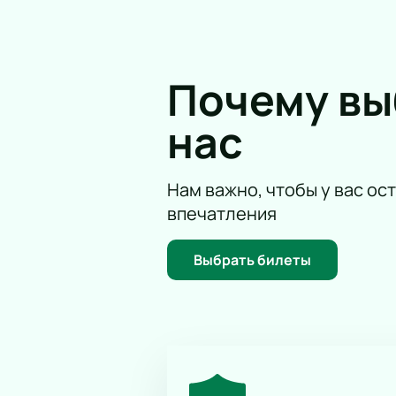
Для удобства посетителей мы пред
спланировать посещение выставки.
Виктора Цоя.
Почему в
Посетите Севкабель Порт и открой
сайте, чтобы обеспечить себе мес
нас
Нам важно, чтобы у вас ос
впечатления
Выбрать билеты