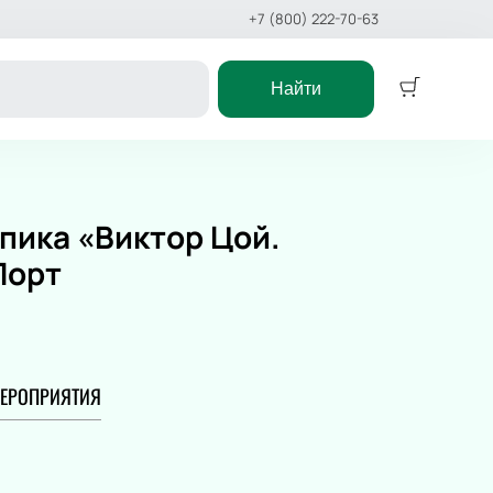
+7 (800) 222-70-63
Найти
Концерт
ктакль
Классика
пика «Виктор Цой.
ёлки
Поп
Порт
еатр
Рок
Оркестр
 сказка
Эстрада
Stand Up
икл
Хип-хоп
ЕРОПРИЯТИЯ
сказка
Джаз и блюз
ст
Фестиваль
Рэп