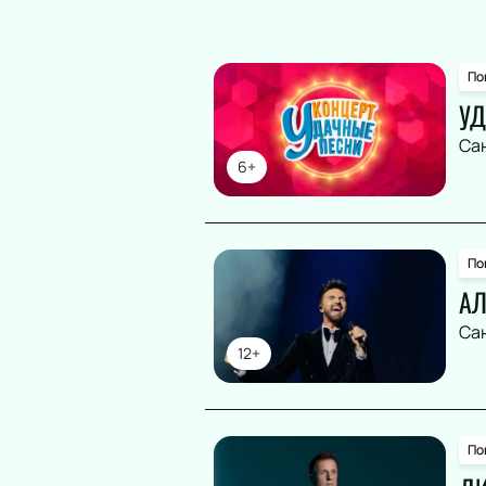
По
УД
Са
6+
По
АЛ
Са
12+
По