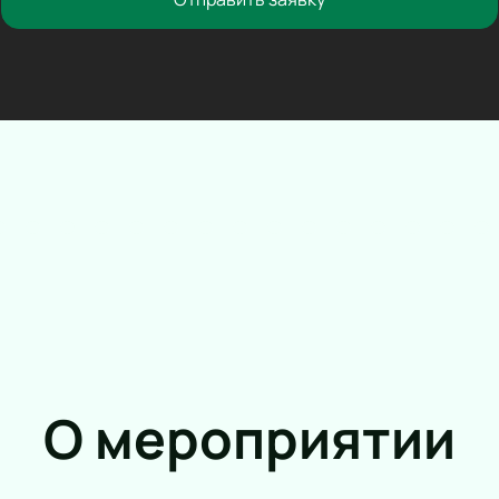
Трагикомедия
Оперетта
Танцевальный спектакль
Пластический спектакль
Трагедия
Рок-опера
Мелодрама
Экспериментальный театр
Иммерсивный спектакль
Детектив
О мероприятии