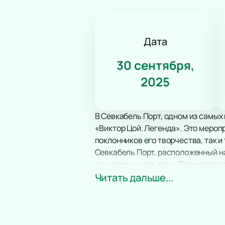
Дата
30 сентября,
2025
В Севкабель Порт, одном из самых
«Виктор Цой. Легенда». Это мероп
поклонников его творчества, так и 
Севкабель Порт, расположенный н
искусства и культуры. Площадка 
мероприятий. Здесь посетители мо
Читать дальше...
исторического пространства, где
Выставка-байопик «Виктор Цой. Ле
видеоматериалы и личные вещи, ко
жизни и творческом пути Виктора Ц