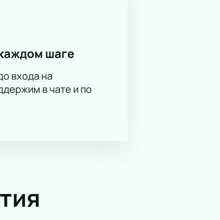
каждом шаге
до входа на
держим в чате и по
тия