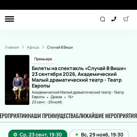
ДРУГОЕ
ТЕАТР
Главная
Афиша
Случай В Виши
ДЕТЯМ
Премьера
Билеты на спектакль «Случай В Виши»
23 сентября 2026, Академический
СПОРТ
КОНЦЕРТ
Малый драматический театр - Театр
Европы
Академический Малый драматический театр - Театр
Европы
Драма
16+
23 сент.
-
29 нояб.
ПОДАРОЧНЫЕ
СЕРТИФИКАТЫ
МЕРОПРИЯТИИ
НАШИ ПРЕИМУЩЕСТВА
БЛИЖАЙШИЕ МЕРОПРИЯТИЯ
Другое
Детям
Экскурсия