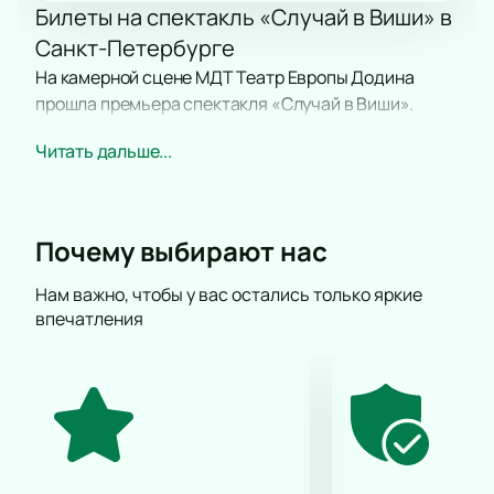
Билеты на спектакль «Случай в Виши» в
Санкт-Петербурге
На камерной сцене МДТ Театр Европы Додина
прошла премьера спектакля «Случай в Виши».
Режиссер Артур Козин поставил драму о
Читать дальше...
восприятии и поступках людей. Расписание
спектакля обновляется на сайте.
Сюжет
Почему выбирают нас
В центре истории — десять человек, которые
оказались в трудной ситуации. Спектакль
Нам важно, чтобы у вас остались только яркие
впечатления
показывает разные точки зрения и подчеркивает
выбор каждого героя.
Где пройдет событие?
Показ проходит в здании МДТ Театр Европы
Додина по адресу: Санкт-Петербург, улица
Рубинштейна, дом 18. Зал подходит для камерных