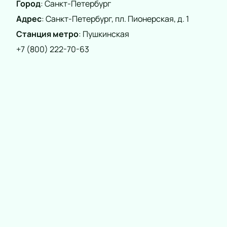
Город
:
Санкт-Петербург
Для удобства мы предлагаем бронирование по
Адрес
:
Санкт-Петербург, пл. Пионерская, д. 1
телефону. Наш менеджер поможет выбрать места и
Станция метро
:
Пушкинская
ответит на все вопросы.
+7 (800) 222-70-63