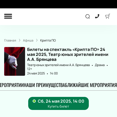
ДРУГОЕ
ТЕАТР
Главная
Афиша
Крипта ПО
ДЕТЯМ
Билеты на спектакль «Крипта ПО» 24
мая 2025, Театр юных зрителей имени
А.А. Брянцева
Театр юных зрителей имени А.А. Брянцева
Драма
СПОРТ
КОНЦЕРТ
12+
24 мая 2025
14:00
МЕРОПРИЯТИИ
НАШИ ПРЕИМУЩЕСТВА
БЛИЖАЙШИЕ МЕРОПРИЯТИЯ
ПОДАРОЧНЫЕ
СЕРТИФИКАТЫ
Другое
Детям
Экскурсия