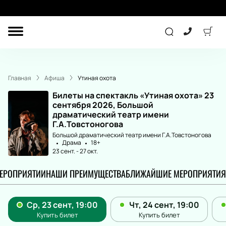
ДРУГОЕ
ТЕАТР
Главная
Афиша
Утиная охота
ДЕТЯМ
Билеты на спектакль «Утиная охота» 23
сентября 2026, Большой
драматический театр имени
Г.А.Товстоногова
СПОРТ
КОНЦЕРТ
Большой драматический театр имени Г.А.Товстоногова
Драма
18+
23 сент.
-
27 окт.
МЕРОПРИЯТИИ
НАШИ ПРЕИМУЩЕСТВА
БЛИЖАЙШИЕ МЕРОПРИЯТИЯ
ПОДАРОЧНЫЕ
СЕРТИФИКАТЫ
Другое
Детям
Экскурсия