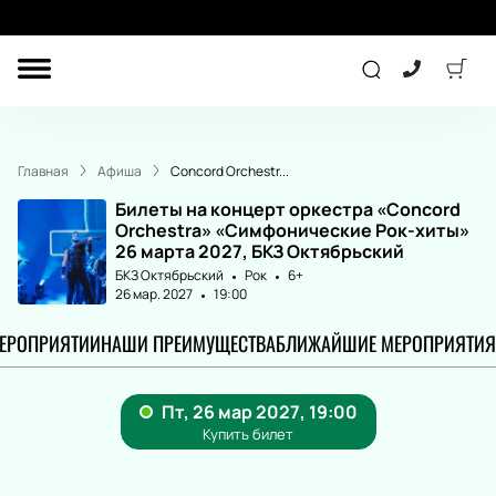
ДРУГОЕ
ТЕАТР
Главная
Афиша
Concord Orchestr...
ДЕТЯМ
Билеты на концерт оркестра «Concord
Orchestra» «Симфонические Рок-хиты»
26 марта 2027, БКЗ Октябрьский
БКЗ Октябрьский
Рок
6+
СПОРТ
КОНЦЕРТ
26 мар. 2027
19:00
МЕРОПРИЯТИИ
НАШИ ПРЕИМУЩЕСТВА
БЛИЖАЙШИЕ МЕРОПРИЯТИЯ
ПОДАРОЧНЫЕ
СЕРТИФИКАТЫ
Другое
Детям
Экскурсия