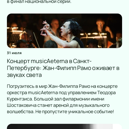
в финал национальной серии.
31 июля
Концерт musicAeterna в Санкт-
Петербурге: Жан-Филипп Рамо оживает в
звуках света
Погрузитесь в мир Жан-Филиппа Рамо на концерте
оркестра musicAeterna под управлением Теодора
Курентзиса. Большой зал филармонии имени
Шостаковича станет ареной для музыкального
волшебства. Не пропустите уникальное событие!