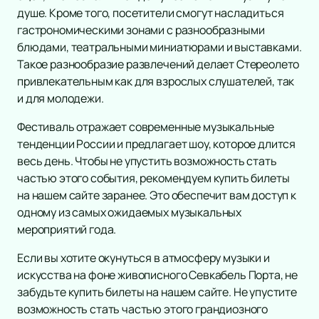
Инди
Рок-опера
душе. Кроме того, посетители смогут насладиться
Танцевальное шоу
гастрономическими зонами с разнообразными
Мелодрама
блюдами, театральными миниатюрами и выставками.
Шансон
Экспериментальный театр
Такое разнообразие развлечений делает Стереолето
Новогодние концерты
Иммерсивный спектакль
привлекательным как для взрослых слушателей, так
Гала-концерт
Детектив
и для молодежи.
Литературные чтения
Ледовое шоу
Фестиваль отражает современные музыкальные
Вечеринка
тенденции России и предлагает шоу, которое длится
Метал
весь день. Чтобы не упустить возможность стать
Инди-поп
частью этого события, рекомендуем купить билеты
на нашем сайте заранее. Это обеспечит вам доступ к
Авторская музыка
одному из самых ожидаемых музыкальных
Новогоднее шоу
мероприятий года.
Панк
Романс
Если вы хотите окунуться в атмосферу музыки и
Дискотека
искусства на фоне живописного Севкабель Порта, не
Шоу иллюзионистов
забудьте купить билеты на нашем сайте. Не упустите
возможность стать частью этого грандиозного