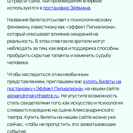
Штрауса-сына, чьи произведения впервые
Инди
Рок-опера
используются в
постановке Эйфмана
.
Танцевальное шоу
Мелодрама
Название балета отсылает к психологическому
Шансон
Экспериментальный театр
феномену, известному как «эффект Пигмалиона»,
Новогодние концерты
Иммерсивный спектакль
который описывает влияние ожиданий на
Гала-концерт
Детектив
реальность. В этом спектакле зрители могут
Литературные чтения
наблюдать за тем, как вера и поддержка способны
Ледовое шоу
пробудить скрытые таланты и изменить судьбу
Вечеринка
человека.
Метал
Инди-поп
Чтобы насладиться этим необычным
представлением, приглашаем вас
купить билеты на
Авторская музыка
постановку «Эффект Пигмалиона»
на нашем сайте
Новогоднее шоу
alexandrinskytheatre.ru
. Не упустите возможность
Панк
стать свидетелями того, как искусство и психология
Романс
сливаются воедино на сцене Александринского
Дискотека
театра. Купить билеты на нашем сайте можно уже
Шоу иллюзионистов
сейчас, чтобы не пропустить это захватывающее
событие.