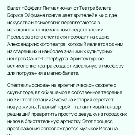
Концерт
Выставка
Детский спектакль
Балет «Эффект Пигмалиона» от Театра балета
Сертификат
Театр
Новогодние ёлки
Классика
Бориса Эйфмана приглашает зрителей в мир, где
Конкурс красоты
Кукольный театр
Спорт
Поп
искусство и психология переплетаются в
Комедия
Сказка
изысканном танцевальном представлении.
Рок
Дополнительно
Драма
Континентальная Хоккейная Лига
Премьера этого спектакля проходит на сцене
Музыкальная сказка
Оркестр
Спектакль
Российская Премьер Лига
Афиша
Александринского театра, который является одним
Цирк
Эстрада
Балет
Футбол
Площадки
из старейших и наиболее значимых культурных
Детский мюзикл
Stand Up
Пьеса
Хоккей
Новости
центров Санкт-Петербурга. Архитектурное
Новогодняя сказка
Хип-хоп
Опера
Кубок России
Популярное
6
великолепие театра создает идеальную атмосферу
Детский квест
Джаз и блюз
Музыкальный спектакль
Фигурное катание
Спектакль Губернатор
Therr Maitz в Roof Place
Балет Щелкунчик
К
Подборки
11
для погружения в магию балета.
Фестиваль
Мюзикл
Турнир имени Пучкова
Подарочные сертификаты
Хоккей
Фигурное катание
Матчи КХЛ
Ко
Рэп
Спектакль основан на архетипическом сюжете о
Творческий вечер
Хоккей. Товарищеский матч
скульпторе, влюбившемся в собственное творение,
Юмористическое шоу
Моноспектакль
Гран-при России по фигурному катанию
но в интерпретации Эйфмана история обретает
Ансамбль
Трагикомедия
новую жизнь. Главный герой – талантливый танцор,
Электронная музыка
Оперетта
решивший превратить простую девушку из городских
Шоу
Танцевальный спектакль
низов в блистательную артистку. Этот процесс
Хор
Пластический спектакль
преображения сопровождается музыкой Иоганна
Инструментальная музыка
Трагедия