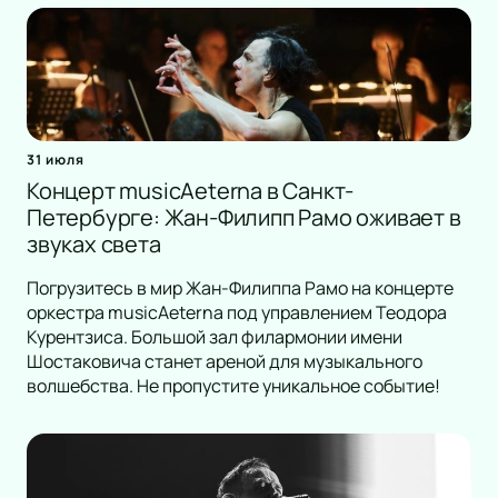
31 июля
Концерт musicAeterna в Санкт-
Петербурге: Жан-Филипп Рамо оживает в
звуках света
Погрузитесь в мир Жан-Филиппа Рамо на концерте
оркестра musicAeterna под управлением Теодора
Курентзиса. Большой зал филармонии имени
Шостаковича станет ареной для музыкального
волшебства. Не пропустите уникальное событие!