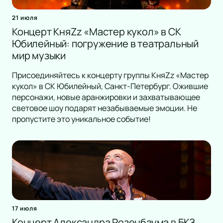
21 июля
Концерт КняZz «Мастер кукол» в СК
Юбилейный: погружение в театральный
мир музыки
Присоединяйтесь к концерту группы КняZz «Мастер
кукол» в СК Юбилейный, Санкт-Петербург. Ожившие
персонажи, новые аранжировки и захватывающее
световое шоу подарят незабываемые эмоции. Не
пропустите это уникальное событие!
17 июля
Концерт Александра Розенбаума в БКЗ