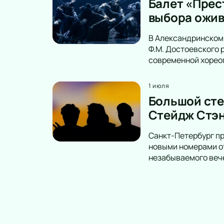
Балет «Прес
выбора ожив
В Александринском 
Ф.М. Достоевского 
современной хорео
1 июля
Большой сте
Стейдж Стэн
Санкт-Петербург пр
новыми номерами от
незабываемого вече