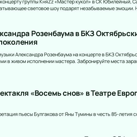
концерту группы КняZz «Мастер кукол» в СК Юбилейный, С
атывающее световое шоу подарят незабываемые эмоции. Н
ксандра Розенбаума в БКЗ Октябрьски
поколения
музыки Александра Розенбаума на концерте в БКЗ Октябрьс
и в живом исполнении мастера. Забронируйте места зара
ектакля «Восемь снов» в Театре Евро
етация пьесы Булгакова от Яны Тумины в честь 85-летия с