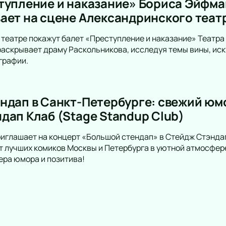
тупление и наказание» Бориса Эйфма
ает на сцене Александринского теат
театре покажут балет «Преступление и наказание» Театра 
раскрывает драму Раскольникова, исследуя темы вины, ис
графии.
ндап в Санкт-Петербурге: свежий юмо
дап Клаб (Stage Standup Club)
иглашает на концерт «Большой стендап» в Стейдж Стэндап
 лучших комиков Москвы и Петербурга в уютной атмосфере
ра юмора и позитива!