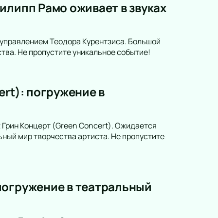
илипп Рамо оживает в звуках
 управлением Теодора Курентзиса. Большой
тва. Не пропустите уникальное событие!
rt): погружение в
 Грин Концерт (Green Concert). Ожидается
ьный мир творчества артиста. Не пропустите
погружение в театральный