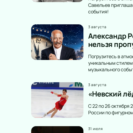
Савельев приглашаю
события!
3 августа
Александр Р
нельзя проп
Погрузитесь в атмо
уникальным стилем 
музыкального собы
3 августа
«Невский лё
С 22 по 26 октября
России по фигурном
31 июля