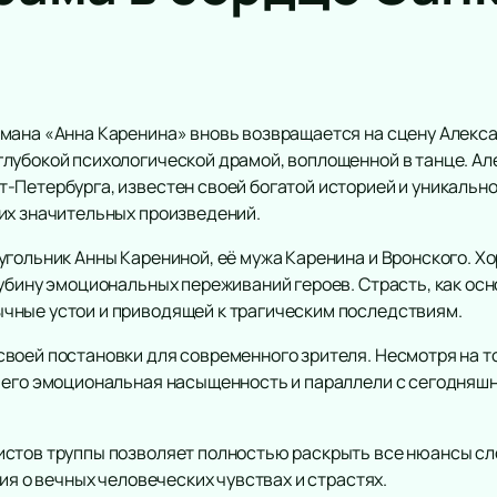
мана «Анна Каренина» вновь возвращается на сцену Алекс
лубокой психологической драмой, воплощенной в танце. Ал
-Петербурга, известен своей богатой историей и уникально
их значительных произведений.
угольник Анны Карениной, её мужа Каренина и Вронского. 
убину эмоциональных переживаний героев. Страсть, как осн
чные устои и приводящей к трагическим последствиям.
воей постановки для современного зрителя. Несмотря на то
 его эмоциональная насыщенность и параллели с сегодняш
истов труппы позволяет полностью раскрыть все нюансы сл
ия о вечных человеческих чувствах и страстях.