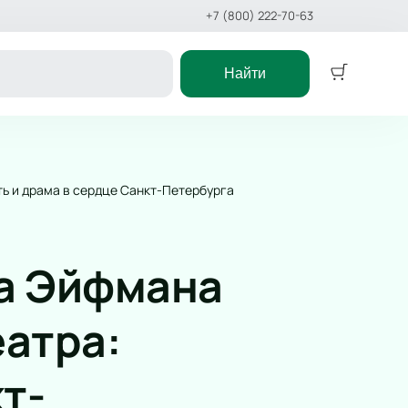
+7 (800) 222-70-63
Найти
Концерт
ктакль
Классика
ть и драма в сердце Санкт-Петербурга
ёлки
Поп
еатр
Рок
Оркестр
са Эйфмана
 сказка
Эстрада
Stand Up
икл
Хип-хоп
еатра:
сказка
Джаз и блюз
ст
Фестиваль
т-
Рэп