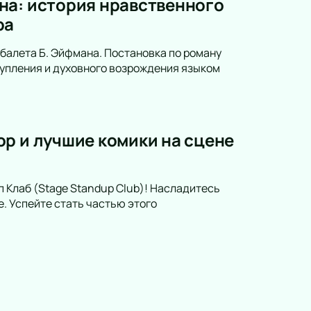
на: история нравственного
ра
балета Б. Эйфмана. Постановка по роману
купления и духовного возрождения языком
р и лучшие комики на сцене
 Клаб (Stage Standup Club)! Насладитесь
. Успейте стать частью этого