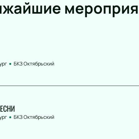
ижайшие мероприя
ург
БКЗ Октябрьский
ЕСНИ
ург
БКЗ Октябрьский