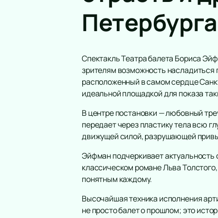
Петербурга
ПОДАРОЧНЫЕ
СЕРТИФИКАТЫ
Спектакль Театра балета Бориса Эйф
зрителям возможность насладиться г
расположенный в самом сердце Санкт
идеальной площадкой для показа так
В центре постановки — любовный тре
передает через пластику тела всю гл
движущей силой, разрушающей привы
Эйфман подчеркивает актуальность с
классическом романе Льва Толстого,
понятным каждому.
Высочайшая техника исполнения арт
не просто балет о прошлом; это истор