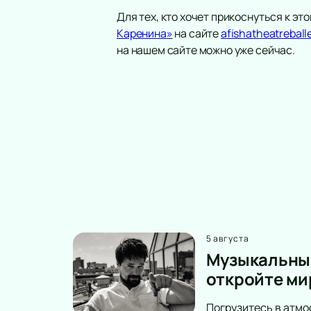
Для тех, кто хочет прикоснуться к э
Каренина»
на сайте
afishatheatreball
на нашем сайте можно уже сейчас.
5 августа
Музыкальный
откройте ми
Погрузитесь в атмо