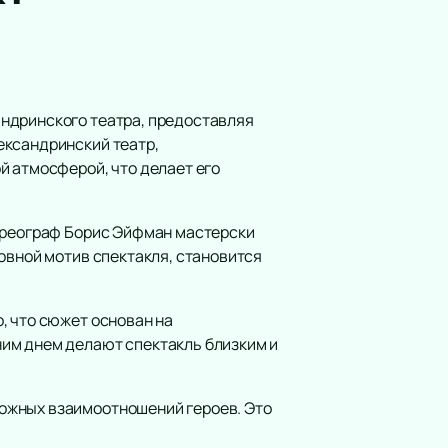
Юмористическое шоу
Ансамбль
Электронная музыка
Шоу
Хор
андринского театра, предоставляя
Инструментальная музыка
ександринский театр,
Инди
й атмосферой, что делает его
Танцевальное шоу
Шансон
Хореограф Борис Эйфман мастерски
Новогодние концерты
овной мотив спектакля, становится
Гала-концерт
Литературные чтения
Ледовое шоу
, что сюжет основан на
ним днем делают спектакль близким и
Вечеринка
Метал
Инди-поп
ожных взаимоотношений героев. Это
Авторская музыка
Новогоднее шоу