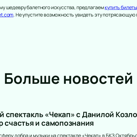
тому шедевру балетного искусства, предлагаем
купить билет
et.com
. Не упустите возможность увидеть эту потрясающую 
Театр
Спорт
Комедия
Континентал
Лига
Драма
Больше новостей
Российская 
Спектакль
Футбол
Балет
Хоккей
Пьеса
Кубок Росси
Опера
Фигурное ка
Музыкальный спектакль
Турнир имен
 спектакль «Чекап» с Данилой Козло
Мюзикл
Хоккей. Тов
р счастья и самопознания
Творческий вечер
Гран-при Ро
Моноспектакль
катанию
сферу добра и музыки на спектакле «Чекап» в БКЗ Октябрь