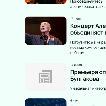
Присоединяйтесь к 
аранжировки и захв
17 июля
Концерт Але
объединяет 
Погрузитесь в мир 
новыми композициям
события!
13 июля
Премьера сп
Булгакова
Уникальная интерпр
6 июля