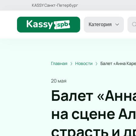
KASSY Санкт-Петербург
Категория
Главная
Новости
Балет «Анна Кар
ДРУГОЕ
20 мая
ТЕАТР
Балет «Анн
ДЕТЯМ
на сцене А
страсть и д
СПОРТ
КОНЦЕРТ