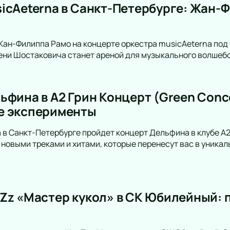
icAeterna в Санкт-Петербурге: Жан-Ф
Жан-Филиппа Рамо на концерте оркестра musicAeterna под
ни Шостаковича станет ареной для музыкального волшебс
ьфина в А2 Грин Концерт (Green Conce
е эксперименты
а в Санкт-Петербурге пройдет концерт Дельфина в клубе А2
новыми треками и хитами, которые перенесут вас в уникал
Zz «Мастер кукол» в СК Юбилейный: 