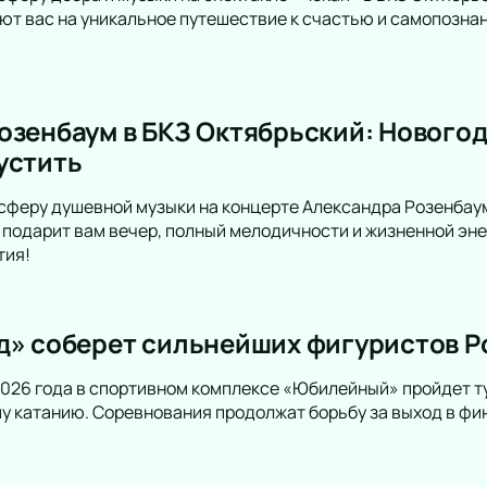
Трагикомедия
т вас на уникальное путешествие к счастью и самопознан
Оперетта
Танцевальный спектакль
Пластический спектакль
Трагедия
озенбаум в БКЗ Октябрьский: Новогод
Рок-опера
устить
Мелодрама
Экспериментальный театр
сферу душевной музыки на концерте Александра Розенбаум
Иммерсивный спектакль
подарит вам вечер, полный мелодичности и жизненной энер
тия!
Детектив
д» соберет сильнейших фигуристов Р
 2026 года в спортивном комплексе «Юбилейный» пройдет т
у катанию. Соревнования продолжат борьбу за выход в фи