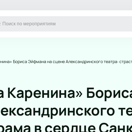
Другое
Детям
Экскурсия
Детский спе
енина» Бориса Эйфмана на сцене Александринского театра: страс
Выставка
Новогодние 
Сертификат
Кукольный т
Конкурс красоты
Сказка
а Каренина» Бори
Музыкальная
Цирк
Детский мюз
лександринского т
Новогодняя 
Детский кве
рама в сердце Санк