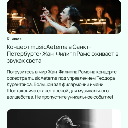
31 июля
Концерт musicAeterna в Санкт-
Петербурге: Жан-Филипп Рамо оживает в
звуках света
Погрузитесь в мир Жан-Филиппа Рамо на концерте
оркестра musicAeterna под управлением Теодора
Курентзиса. Большой зал филармонии имени
Шостаковича станет ареной для музыкального
волшебства. Не пропустите уникальное событие!