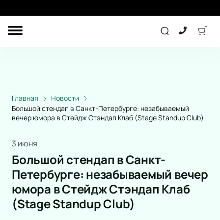
ДРУГОЕ
ТЕАТР
ДЕТЯМ
Главная
Новости
Большой стендап в Санкт-Петербурге: незабываемый
вечер юмора в Стейдж Стэндап Клаб (Stage Standup Club)
СПОРТ
КОНЦЕРТ
3 июня
Большой стендап в Санкт-
Петербурге: незабываемый вечер
ПОДАРОЧНЫЕ
СЕРТИФИКАТЫ
юмора в Стейдж Стэндап Клаб
Другое
(Stage Standup Club)
Детям
Экскурсия