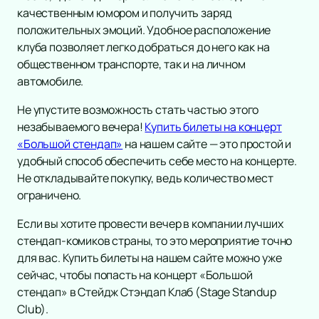
Инди
Рок-опера
качественным юмором и получить заряд
Танцевальное шоу
положительных эмоций. Удобное расположение
Мелодрама
клуба позволяет легко добраться до него как на
Шансон
Экспериментальный театр
общественном транспорте, так и на личном
Новогодние концерты
Иммерсивный спектакль
автомобиле.
Гала-концерт
Детектив
Литературные чтения
Не упустите возможность стать частью этого
Ледовое шоу
незабываемого вечера!
Купить билеты на концерт
Вечеринка
«Большой стендап»
на нашем сайте — это простой и
Метал
удобный способ обеспечить себе место на концерте.
Инди-поп
Не откладывайте покупку, ведь количество мест
ограничено.
Авторская музыка
Новогоднее шоу
Если вы хотите провести вечер в компании лучших
Панк
стендап-комиков страны, то это мероприятие точно
Романс
для вас. Купить билеты на нашем сайте можно уже
Дискотека
сейчас, чтобы попасть на концерт «Большой
Шоу иллюзионистов
стендап» в Стейдж Стэндап Клаб (Stage Standup
Club).