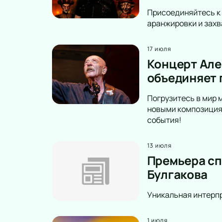
Присоединяйтесь к 
аранжировки и захв
17 июля
Концерт Але
объединяет 
Погрузитесь в мир 
новыми композициям
события!
13 июля
Премьера сп
Булгакова
Уникальная интерпр
1 июля