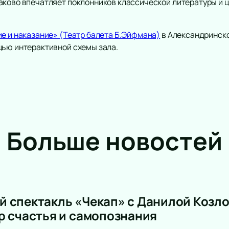
аково впечатляет поклонников классической литературы и 
ие и наказание» (Театр балета Б.Эйфмана)
в Александринско
щью интерактивной схемы зала.
Театр
Спорт
Комедия
Континентал
Лига
Драма
Российская 
Спектакль
Больше новостей
Футбол
Балет
Хоккей
Пьеса
Кубок Росси
Опера
Фигурное ка
Музыкальный спектакль
Хоккей. Тов
Мюзикл
 спектакль «Чекап» с Данилой Козло
Гран-при Ро
Творческий вечер
катанию
р счастья и самопознания
Моноспектакль