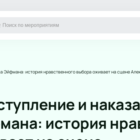
Другое
Детям
Экскурсия
Детский спе
Выставка
Новогодние 
са Эйфмана: история нравственного выбора оживает на сцене Але
Сертификат
Кукольный т
Конкурс красоты
Сказка
Музыкальная
ступление и наказ
Цирк
Детский мюз
мана: история нра
Новогодняя 
Детский кве