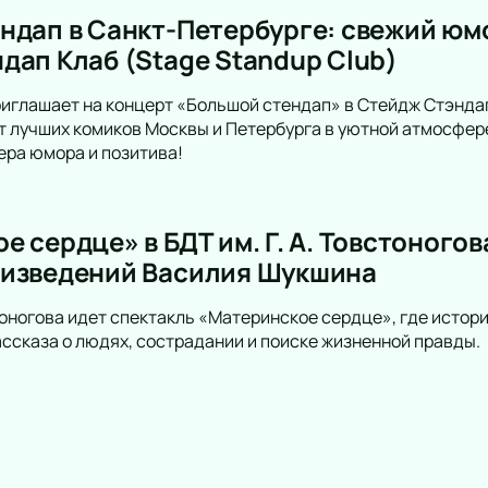
ндап в Санкт-Петербурге: свежий юмо
дап Клаб (Stage Standup Club)
иглашает на концерт «Большой стендап» в Стейдж Стэндап
 лучших комиков Москвы и Петербурга в уютной атмосфере
ра юмора и позитива!
 сердце» в БДТ им. Г. А. Товстоного
оизведений Василия Шукшина
встоногова идет спектакль «Материнское сердце», где исто
ссказа о людях, сострадании и поиске жизненной правды.