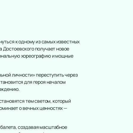
Юмористическое шоу
Ансамбль
Электронная музыка
Шоу
Хор
Инструментальная музыка
нуться к одному из самых известных
Инди
 Достоевского получает новое
Танцевальное шоу
иональную хореографию и мощные
Шансон
Новогодние концерты
льной личности» переступить через
Гала-концерт
тановится для героя началом
Литературные чтения
рождению.
Ледовое шоу
становятся тем светом, который
Вечеринка
поминает о вечных ценностях —
Метал
Инди-поп
Авторская музыка
балета, создавая масштабное
Новогоднее шоу