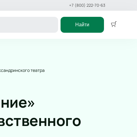
+7 (800) 222-70-63
Найти
Концерт
ктакль
Классика
ёлки
Поп
ксандринского театра
еатр
Рок
Оркестр
 сказка
Эстрада
ание»
Stand Up
икл
Хип-хоп
вственного
сказка
Джаз и блюз
ст
Фестиваль
Рэп