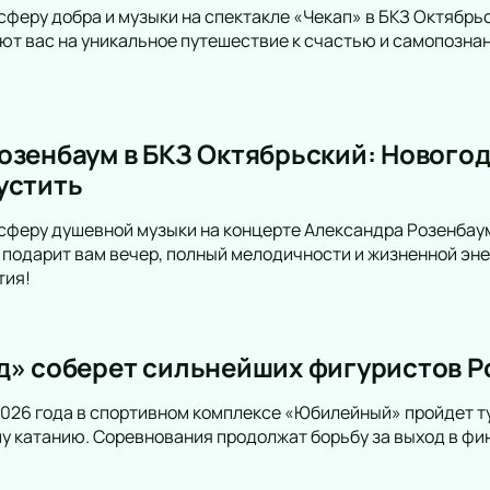
Трагикомедия
сферу добра и музыки на спектакле «Чекап» в БКЗ Октябрь
Оперетта
т вас на уникальное путешествие к счастью и самопознан
Танцевальный спектакль
Пластический спектакль
Трагедия
Рок-опера
озенбаум в БКЗ Октябрьский: Новогод
Мелодрама
устить
Экспериментальный театр
Иммерсивный спектакль
сферу душевной музыки на концерте Александра Розенбаум
подарит вам вечер, полный мелодичности и жизненной энер
Детектив
тия!
д» соберет сильнейших фигуристов Р
 2026 года в спортивном комплексе «Юбилейный» пройдет т
у катанию. Соревнования продолжат борьбу за выход в фи