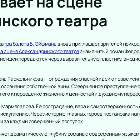
вает на сцене
нского театра
еатра балета Б. Эйфмана
вновь приглашает зрителей прикос
а сцене Александринского театра
знаменитый роман Федора
ие идеи передаются через выразительную пластику, эмоц
на Раскольникова — от рождения опасной идеи о праве «си
 осознания собственной вины. Совершенное преступление с
т его к переоценке жизненных ценностей и духовному пере
я Мармеладова. Ее сострадание, вера и самоотверженность 
к искуплению. Через историю главных героев постановка на
и за каждый совершенный поступок.
яет драматическую глубину романа с современным языком 