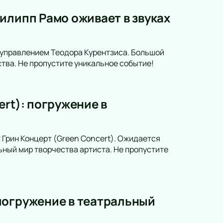
илипп Рамо оживает в звуках
 управлением Теодора Курентзиса. Большой
тва. Не пропустите уникальное событие!
rt): погружение в
 Грин Концерт (Green Concert). Ожидается
ьный мир творчества артиста. Не пропустите
погружение в театральный