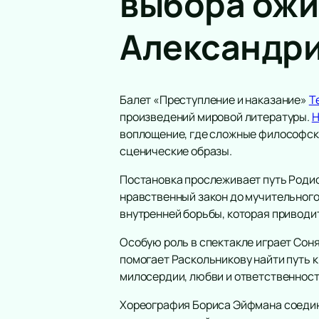
выбора ожи
Александри
ПОДАРОЧНЫЕ
СЕРТИФИКАТЫ
Балет «Преступление и наказание»
Т
произведений мировой литературы.
Н
воплощение, где сложные философск
сценические образы.
Постановка прослеживает путь Родио
нравственный закон до мучительного
внутренней борьбы, которая приводи
Особую роль в спектакле играет Сон
помогает Раскольникову найти путь 
милосердии, любви и ответственност
Хореография Бориса Эйфмана соедин