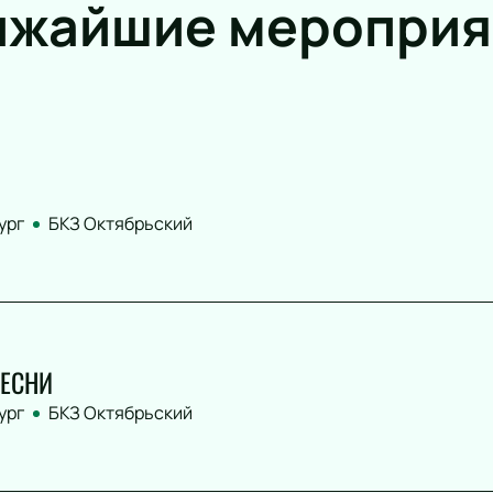
ижайшие мероприя
ург
БКЗ Октябрьский
ЕСНИ
ург
БКЗ Октябрьский