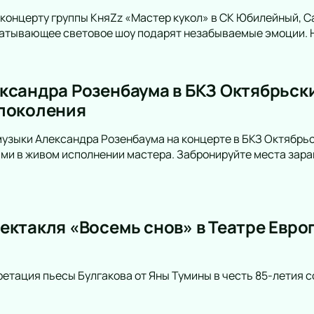
концерту группы КняZz «Мастер кукол» в СК Юбилейный, С
атывающее световое шоу подарят незабываемые эмоции. Н
ксандра Розенбаума в БКЗ Октябрьски
поколения
музыки Александра Розенбаума на концерте в БКЗ Октябрьс
и в живом исполнении мастера. Забронируйте места зара
ектакля «Восемь снов» в Театре Евро
етация пьесы Булгакова от Яны Тумины в честь 85-летия с