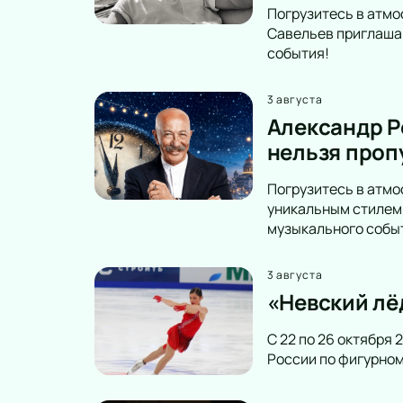
Погрузитесь в атмо
Савельев приглашаю
события!
3 августа
Александр Р
нельзя проп
Погрузитесь в атмо
уникальным стилем 
музыкального собы
3 августа
«Невский лё
С 22 по 26 октября
России по фигурном