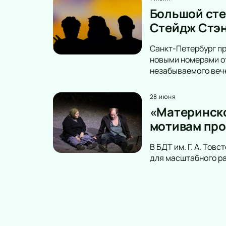
Большой сте
Стейдж Стэн
Санкт-Петербург пр
новыми номерами от
незабываемого вече
28 июня
«Материнское
мотивам пр
В БДТ им. Г. А. То
для масштабного ра