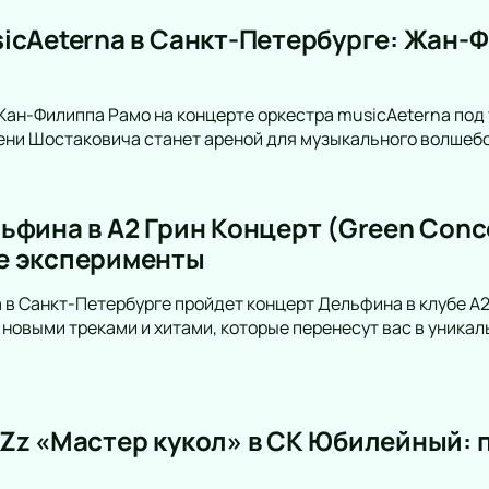
icAeterna в Санкт-Петербурге: Жан-Ф
Жан-Филиппа Рамо на концерте оркестра musicAeterna под
ни Шостаковича станет ареной для музыкального волшебс
ьфина в А2 Грин Концерт (Green Conce
е эксперименты
а в Санкт-Петербурге пройдет концерт Дельфина в клубе А2
новыми треками и хитами, которые перенесут вас в уникал
Zz «Мастер кукол» в СК Юбилейный: 