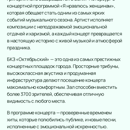
Концерт
Выставка
Детский спектакль
концертной программой «Я нравлюсь женщинам»,
Сертификат
Театр
которая обещает стать одним из самых ярких
Новогодние ёлки
Классика
событий музыкального сезона. Артист исполняет
Конкурс красоты
Кукольный театр
Спорт
Поп
Комедия
композиции с неподражаемой эмоциональной
Сказка
Рок
Дополнительно
Драма
Континентальная Хоккейная Лига
отдачей и харизмой, а каждый концерт превращается
Музыкальная сказка
Оркестр
Спектакль
Российская Премьер Лига
Афиша
в настоящую историю с живой музыкой и атмосферой
Цирк
Эстрада
Балет
Футбол
Площадки
праздника.
Детский мюзикл
Stand Up
Пьеса
Хоккей
Новости
Новогодняя сказка
Хип-хоп
БКЗ «Октябрьский» — это одна из самых престижных
Опера
Кубок России
Популярное
6
Детский квест
концертных площадок города. Просторные трибуны,
Джаз и блюз
Музыкальный спектакль
Фигурное катание
Спектакль Губернатор
Therr Maitz в Roof Place
Балет Щелкунчик
К
Подборки
11
высококлассная акустика и продуманная
Фестиваль
Мюзикл
Турнир имени Пучкова
Подарочные сертификаты
Хоккей
Фигурное катание
Матчи КХЛ
Ко
инфраструктура делают посещение концерта
Рэп
Творческий вечер
Хоккей. Товарищеский матч
максимально комфортным. Зал способен вместить
Юмористическое шоу
Моноспектакль
Гран-при России по фигурному катанию
более 3700 зрителей, обеспечивая отличную
Ансамбль
Трагикомедия
видимость с любого места.
Электронная музыка
Оперетта
Шоу
Танцевальный спектакль
В программе концерта — проверенные временем
Хор
хиты, которые полюбились публике, и новые песни,
Пластический спектакль
исполненные с эмоциональной искренностью.
Инструментальная музыка
Трагедия