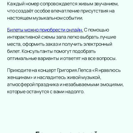
Каждый номер сопровождается живым звучанием,
Инди
Рок-опера
что создаёт особое впечатление присутствия на
Танцевальное шоу
Мелодрама
настоящем музыкальном событии.
Шансон
Экспериментальный театр
Новогодние концерты
Иммерсивный спектакль
Билеты можно приобрести онлайн.
С помощью
Гала-концерт
Детектив
интерактивной схемы зала легко выбрать лучшие
Литературные чтения
места, оформить заказ и получить электронный
Ледовое шоу
билет. Консультанты помогут подобрать
оптимальные варианты и ответят на все вопросы.
Вечеринка
Метал
Приходите на концерт Григория Лепса «Я нравлюсь
Инди-поп
женщинам» и насладитесь живой музыкой,
Авторская музыка
атмосферой праздника и незабываемыми эмоциями,
Новогоднее шоу
которые останутся с вами надолго.
Панк
Романс
Дискотека
Шоу иллюзионистов