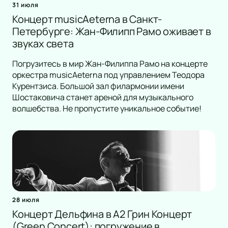
31 июля
Концерт musicAeterna в Санкт-
Петербурге: Жан-Филипп Рамо оживает в
звуках света
Погрузитесь в мир Жан-Филиппа Рамо на концерте
оркестра musicAeterna под управлением Теодора
Курентзиса. Большой зал филармонии имени
Шостаковича станет ареной для музыкального
волшебства. Не пропустите уникальное событие!
28 июля
Концерт Дельфина в А2 Грин Концерт
(Green Concert): погружение в