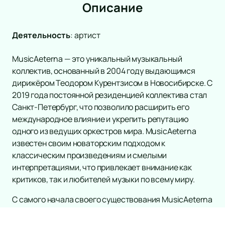
Описание
Деятельность
:
артист
MusicAeterna — это уникальный музыкальный
коллектив, основанный в 2004 году выдающимся
дирижёром Теодором Курентзисом в Новосибирске. С
2019 года постоянной резиденцией коллектива стал
Санкт-Петербург, что позволило расширить его
международное влияние и укрепить репутацию
одного из ведущих оркестров мира. MusicAeterna
известен своим новаторским подходом к
классическим произведениям и смелыми
интерпретациями, что привлекает внимание как
критиков, так и любителей музыки по всему миру.
С самого начала своего существования MusicAeterna
завоевал признание благодаря высоким стандартам
исполнения и уникальной программе концертов.