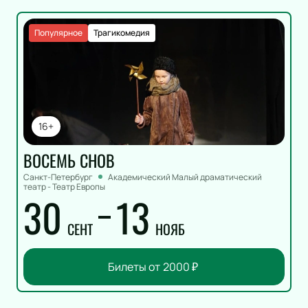
Популярное
Трагикомедия
16+
ВОСЕМЬ СНОВ
Санкт-Петербург
Академический Малый драматический
театр - Театр Европы
30
13
СЕНТ
НОЯБ
Билеты от
2000
₽