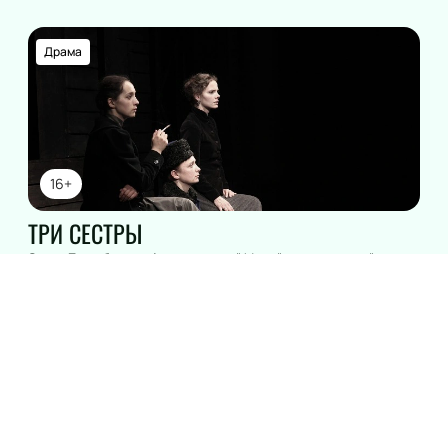
Драма
16+
ТРИ СЕСТРЫ
Санкт-Петербург
Академический Малый драматический театр -
Театр Европы
13
23
ОКТ
НОЯБ
Билеты от
2000
₽