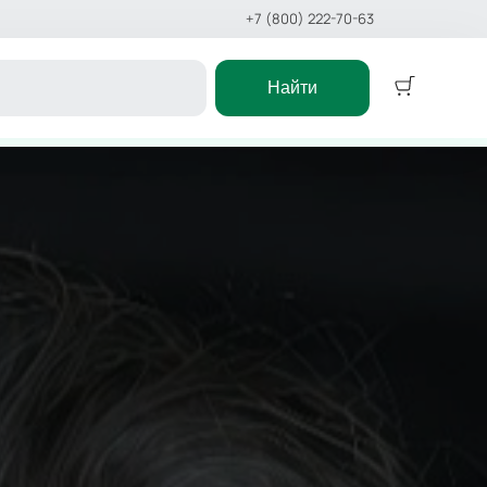
+7 (800) 222-70-63
Найти
Концерт
ктакль
Классика
ёлки
Поп
еатр
Рок
Оркестр
 сказка
Эстрада
Stand Up
икл
Хип-хоп
сказка
Джаз и блюз
ст
Фестиваль
Рэп