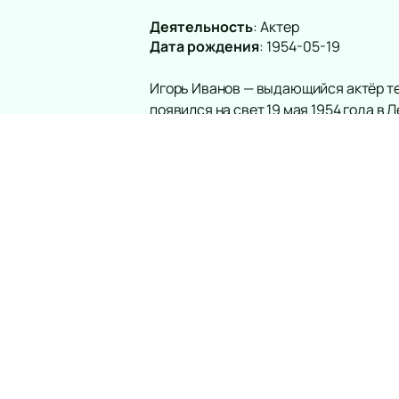
Деятельность
:
Актер
Дата рождения
:
1954-05-19
Игорь Иванов — выдающийся актёр теа
появился на свет 19 мая 1954 года в 
кинематографии, Иванов начал свой п
где он сыграл свыше двадцати ролей.
В 2002 году Игорь Иванов открыл но
театральное сообщество». Этот шаг 
многими наградами, включая прести
Кинематограф и телевидение также с
фильмах и телесериалах, среди кото
«Брежнев». Глубина и мастерство его
Если вы поклонник творчества Игоря
быстро. Также у нас можно ознакоми
информации о будущих выступлениях