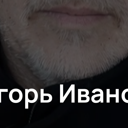
Трагикомедия
Оперетта
Танцевальный спектакль
Пластический спектакль
Трагедия
Рок-опера
Мелодрама
Экспериментальный театр
Иммерсивный спектакль
Детектив
горь Иван