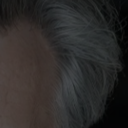
Юмористическое шоу
Ансамбль
Электронная музыка
Шоу
Хор
Инструментальная музыка
Инди
Танцевальное шоу
Шансон
Новогодние концерты
Гала-концерт
Литературные чтения
Ледовое шоу
Вечеринка
Метал
Инди-поп
Авторская музыка
Новогоднее шоу