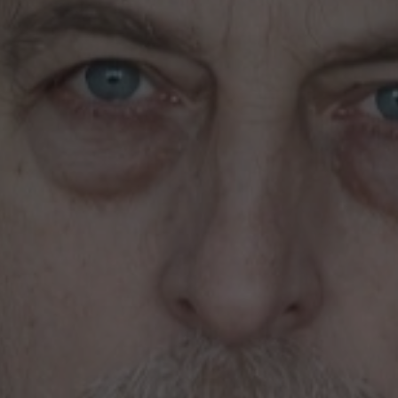
Театр
Спорт
Комедия
Континентал
Лига
Драма
Российская 
Спектакль
Футбол
Балет
Хоккей
Пьеса
Кубок Росси
Опера
Фигурное ка
Музыкальный спектакль
Хоккей. Тов
Мюзикл
Гран-при Ро
Творческий вечер
катанию
Моноспектакль