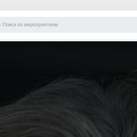
Другое
Детям
Экскурсия
Детский спе
Выставка
Новогодние 
Сертификат
Кукольный т
Конкурс красоты
Сказка
Музыкальная
Цирк
Детский мюз
Новогодняя 
Детский кве