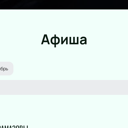
Афиша
ябрь