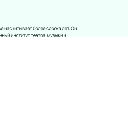
е насчитывает более сорока лет. Он
нный институт театра, музыки и
драматического театра в Ленинграде,
хин из «Вишневого сада».
названием «Чрезвычайно зависимое
а свои достижения актёр был отмечен
офит».
нялся более чем в пятидесяти
е путешествие Синдбада» и
акли через наш сайт — это удобно и
есурс для получения актуальной