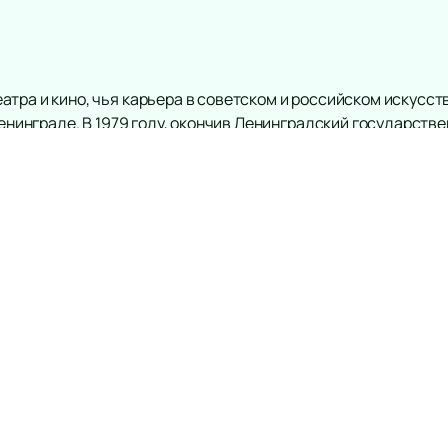
тра и кино, чья карьера в советском и российском искусств
Ленинграде. В 1979 году, окончив Ленинградский государстве
уть к известности. Его талант раскрылся на сцене Малого 
 Среди них — капитан Лебядкин в постановке «Бесы» и Лопа
вую главу своей карьеры, создав антрепризный проект под 
стал значительным этапом в его профессиональной жизни. З
жную Международную премию Станиславского и «Золотой с
ыграли важную роль в творческом пути Игоря Иванова. Он с
рых особенно запоминаются его роли в картинах «Последне
 игры всегда вызывают восхищение у зрителей.
 Иванова, приглашаем вас
приобрести билеты
на его спект
ться с расписанием выступлений и афишами. Посетите наш р
 этого выдающегося актёра.