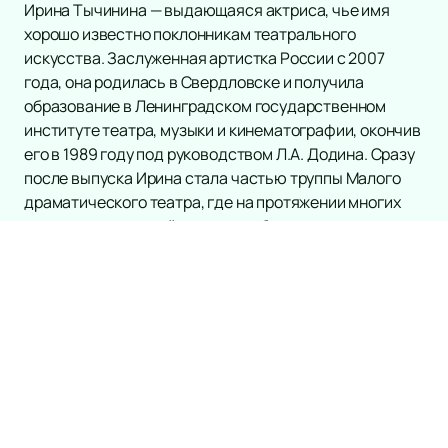
Ирина Тычинина — выдающаяся актриса, чье имя
хорошо известно поклонникам театрального
искусства. Заслуженная артистка России с 2007
года, она родилась в Свердловске и получила
образование в Ленинградском государственном
институте театра, музыки и кинематографии, окончив
его в 1989 году под руководством Л.А. Додина. Сразу
после выпуска Ирина стала частью труппы Малого
драматического театра, где на протяжении многих
лет радует зрителей своими глубокими и
проникновенными ролями.
Талант Ирины Тычининой проявляется в её
способности создавать многослойные образы,
которые остаются в памяти зрителей надолго. Её
работы отличаются эмоциональной насыщенностью
и точностью исполнения, что делает каждое
выступление настоящим событием. Если вы хотите
увидеть её игру на сцене, то
купить билеты на