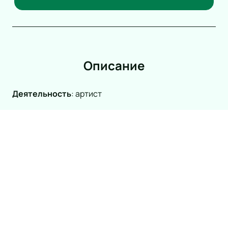
Описание
Деятельность
:
артист
Олеся Железняк — одна из самых ярких и
талантливых актрис современного российского
театра и кино. Ее карьера началась с блестящего
окончания Российского института театрального
искусства, где она обучалась под руководством
знаменитого Марка Захарова. С тех пор Олеся стала
неотъемлемой частью труппы Московского театра
имени Ленинского комсомола, известного как
Ленком, где она исполнила множество
запоминающихся ролей. Среди них — Варя в