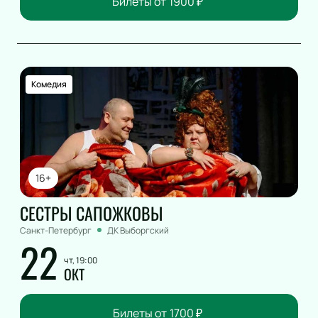
Билеты от
1900
₽
Комедия
16+
СЕСТРЫ САПОЖКОВЫ
Санкт-Петербург
ДК Выборгский
22
чт, 19:00
ОКТ
Билеты от
1700
₽